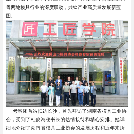
粤两地模具行业的深度联动，共绘产业高质量发展新蓝
图。
考察团首站抵达长沙，首先拜访了湖南省模具工业协
会，受到了杜俊鸿秘书长的热情接待和精心安排。
她详
细地介绍了湖
南省模
具工
业协会
的发展历程
和
近
年来
所