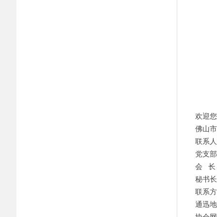
欢迎您
佛山市
联系人
党支部
会 长
秘书长
联系方式
通迅地