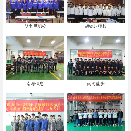
胡宝星职校
胡锦超职校
南海信息
南海盐步