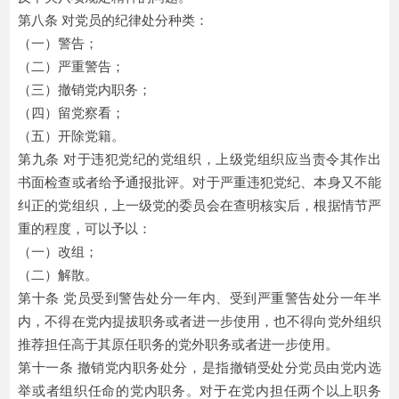
第八条
对党员的纪律处分种类：
（一）警告；
（二）严重警告；
（三）撤销党内职务；
（四）留党察看；
（五）开除党籍。
第九条
对于违犯党纪的党组织，上级党组织应当责令其作出
书面检查或者给予通报批评。对于严重违犯党纪、本身又不能
纠正的党组织，上一级党的委员会在查明核实后，根据情节严
重的程度，可以予以：
（一）改组；
（二）解散。
第十条
党员受到警告处分一年内、受到严重警告处分一年半
内，不得在党内提拔职务或者进一步使用，也不得向党外组织
推荐担任高于其原任职务的党外职务或者进一步使用。
第十一条
撤销党内职务处分，是指撤销受处分党员由党内选
举或者组织任命的党内职务。对于在党内担任两个以上职务