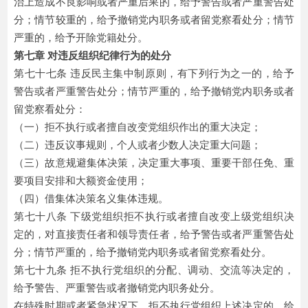
治上造成不良影响或者严重后果的，给予警告或者严重警告处
分；情节较重的，给予撤销党内职务或者留党察看处分；情节
严重的，给予开除党籍处分。
第七章
对违反组织纪律行为的处分
第七十七条
违反民主集中制原则，有下列行为之一的，给予
警告或者严重警告处分；情节严重的，给予撤销党内职务或者
留党察看处分：
（一）拒不执行或者擅自改变党组织作出的重大决定；
（二）违反议事规则，个人或者少数人决定重大问题；
（三）故意规避集体决策，决定重大事项、重要干部任免、重
要项目安排和大额资金使用；
（四）借集体决策名义集体违规。
第七十八条
下级党组织拒不执行或者擅自改变上级党组织决
定的，对直接责任者和领导责任者，给予警告或者严重警告处
分；情节严重的，给予撤销党内职务或者留党察看处分。
第七十九条
拒不执行党组织的分配、调动、交流等决定的，
给予警告、严重警告或者撤销党内职务处分。
在特殊时期或者紧急状况下，拒不执行党组织上述决定的，给