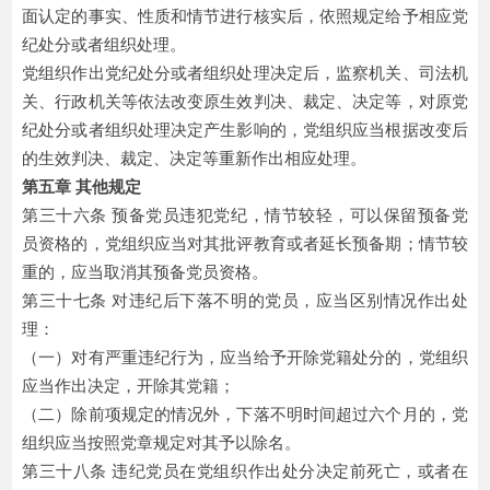
面认定的事实、性质和情节进行核实后，依照规定给予相应党
纪处分或者组织处理。
党组织作出党纪处分或者组织处理决定后，监察机关、司法机
关、行政机关等依法改变原生效判决、裁定、决定等，对原党
纪处分或者组织处理决定产生影响的，党组织应当根据改变后
的生效判决、裁定、决定等重新作出相应处理。
第五章
其他规定
第三十六条
预备党员违犯党纪，情节较轻，可以保留预备党
员资格的，党组织应当对其批评教育或者延长预备期；情节较
重的，应当取消其预备党员资格。
第三十七条
对违纪后下落不明的党员，应当区别情况作出处
理：
（一）对有严重违纪行为，应当给予开除党籍处分的，党组织
应当作出决定，开除其党籍；
（二）除前项规定的情况外，下落不明时间超过六个月的，党
组织应当按照党章规定对其予以除名。
第三十八条
违纪党员在党组织作出处分决定前死亡，或者在