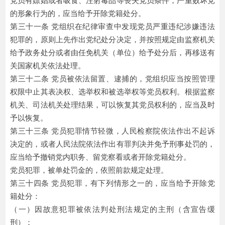
党员有嫖娼或者吸食、注射毒品等丧失党员条件，严重败坏党
的形象行为的，应当给予开除党籍处分。
第三十一条
党组织在纪律审查中发现党员严重违纪涉嫌违法
犯罪的，原则上先作出党纪处分决定，并按照规定由监察机关
给予政务处分或者由任免机关（单位）给予处分后，再移送有
关国家机关依法处理。
第三十二条
党员被依法留置、逮捕的，党组织应当按照管理
权限中止其表决权、选举权和被选举权等党员权利。根据监察
机关、司法机关处理结果，可以恢复其党员权利的，应当及时
予以恢复。
第三十三条
党员犯罪情节轻微，人民检察院依法作出不起诉
决定的，或者人民法院依法作出有罪判决并免予刑事处罚的，
应当给予撤销党内职务、留党察看或者开除党籍处分。
党员犯罪，被单处罚金的，依照前款规定处理。
第三十四条
党员犯罪，有下列情形之一的，应当给予开除党
籍处分：
（一）因故意犯罪被依法判处刑法规定的主刑（含宣告缓
刑）；