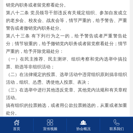
销党内职务或者留党察看处分。
第八十二条
党员领导干部违反有关规定组织、参加自发成立
的老乡会、校友会、战友会等，情节严重的，给予警告、严重
警告或者撤销党内职务处分。
第八十三条
有下列行为之一的，给予警告或者严重警告处
分；情节较重的，给予撤销党内职务或者留党察看处分；情节
严重的，给予开除党籍处分：
（一）在民主推荐、民主测评、组织考察和党内选举中搞拉
票、助选等非组织活动；
（二）在法律规定的投票、选举活动中违背组织原则搞非组织
活动，组织、怂恿、诱使他人投票、表决；
（三）在选举中进行其他违反党章、其他党内法规和有关章程
活动。
搞有组织的拉票贿选，或者用公款拉票贿选的，从重或者加重
处分。
第八十四条
在干部选拔任用工作中，有任人唯亲、排斥异
己、封官许愿、说情干预、跑官要官、突击提拔或者调整干部
宣传视频
协会概况
联系我们
首页