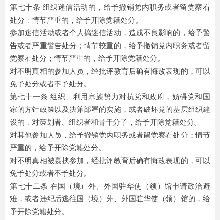
第七十条
组织迷信活动的，给予撤销党内职务或者留党察看
处分；情节严重的，给予开除党籍处分。
参加迷信活动或者个人搞迷信活动，造成不良影响的，给予警
告或者严重警告处分；情节较重的，给予撤销党内职务或者留
党察看处分；情节严重的，给予开除党籍处分。
对不明真相的参加人员，经批评教育后确有悔改表现的，可以
免予处分或者不予处分。
第七十一条
组织、利用宗族势力对抗党和政府，妨碍党和国
家的方针政策以及决策部署的实施，或者破坏党的基层组织建
设的，对策划者、组织者和骨干分子，给予开除党籍处分。
对其他参加人员，给予撤销党内职务或者留党察看处分；情节
严重的，给予开除党籍处分。
对不明真相被裹挟参加，经批评教育后确有悔改表现的，可以
免予处分或者不予处分。
第七十二条
在国（境）外、外国驻华使（领）馆申请政治避
难，或者违纪后逃往国（境）外、外国驻华使（领）馆的，给
予开除党籍处分。