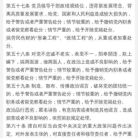
第五十七条
党员领导干部政绩观错位，违背新发展理念、背
离高质量发展要求，给党、国家和人民利益造成较大损失的，
给予警告或者严重警告处分；情节较重的，给予撤销党内职务
或者留党察看处分；情节严重的，给予开除党籍处分。
搞劳民伤财的
“形象工程”、“政绩工程”的，从重或者加重处
分。
第五十八条
对党不忠诚不老实，表里不一，阳奉阴违，欺上
瞒下，搞两面派，做两面人，在政治上造成不良影响的，给予
警告或者严重警告处分；情节较重的，给予撤销党内职务或者
留党察看处分；情节严重的，给予开除党籍处分。
第五十九条
制造、散布、传播政治谣言，破坏党的团结统一
的，给予警告或者严重警告处分；情节较重的，给予撤销党内
职务或者留党察看处分；情节严重的，给予开除党籍处分。
政治品行恶劣，匿名诬告，有意陷害或者制造其他谣言，造成
损害或者不良影响的，依照前款规定处理。
第六十条
擅自对应当由党中央决定的重大政策问题作出决
定、对外发表主张的，对直接责任者和领导责任者，给予严重