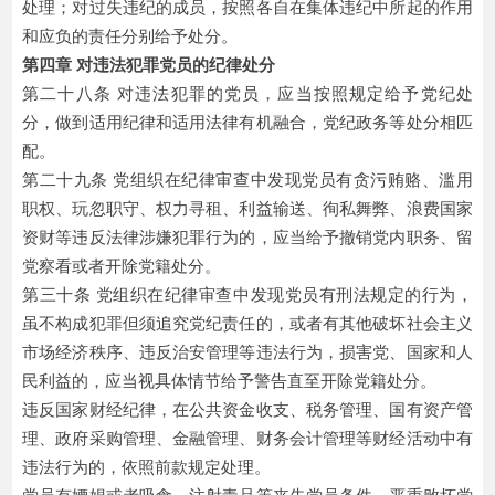
处理；对过失违纪的成员，按照各自在集体违纪中所起的作用
和应负的责任分别给予处分。
第四章
对违法犯罪党员的纪律处分
第二十八条
对违法犯罪的党员，应当按照规定给予党纪处
分，做到适用纪律和适用法律有机融合，党纪政务等处分相匹
配。
第二十九条
党组织在纪律审查中发现党员有贪污贿赂、滥用
职权、玩忽职守、权力寻租、利益输送、徇私舞弊、浪费国家
资财等违反法律涉嫌犯罪行为的，应当给予撤销党内职务、留
党察看或者开除党籍处分。
第三十条
党组织在纪律审查中发现党员有刑法规定的行为，
虽不构成犯罪但须追究党纪责任的，或者有其他破坏社会主义
市场经济秩序、违反治安管理等违法行为，损害党、国家和人
民利益的，应当视具体情节给予警告直至开除党籍处分。
违反国家财经纪律，在公共资金收支、税务管理、国有资产管
理、政府采购管理、金融管理、财务会计管理等财经活动中有
违法行为的，依照前款规定处理。