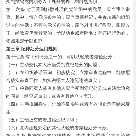
受到撤销党内职务以上处分的外，均自然免职。
第十六条
对于受到解散处理的党组织中的党员，应当逐个审
查。其中，符合党员条件的，应当重新登记，并参加新的组织
过党的生活；不符合党员条件的，应当对其进行教育、限期改
正，经教育仍无转变的，予以劝退或者除名；有违纪行为的，
依照规定予以追究。
第三章
纪律处分运用规则
第十七条
有下列情形之一的，可以从轻或者减轻处分：
（一）主动交代本人应当受到党纪处分的问题；
（二）在组织谈话函询、初步核实、立案审查过程中，能够配
合核实审查工作，如实说明本人违纪违法事实；
（三）检举同案人或者其他人应当受到党纪处分或者法律追究
的问题，经查证属实，或者有其他立功表现；
（四）主动挽回损失、消除不良影响或者有效阻止危害结果发
生；
（五）主动上交或者退赔违纪所得；
（六）党内法规规定的其他从轻或者减轻处分情形。
第十八条
根据案件的特殊情况，由中央纪委决定或者经省