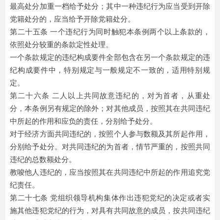
最高处分加重一档给予处分；其中一种违纪行为应当受到开除
党籍处分的，应当给予开除党籍处分。
第二十五条
一个违纪行为同时触犯本条例两个以上条款的，
依照处分较重的条款定性处理。
一个条款规定的违纪构成要件全部包含在另一个条款规定的违
纪构成要件中，特别规定与一般规定不一致的，适用特别规
定。
第二十六条
二人以上共同故意违纪的，对为首者，从重处
分，本条例另有规定的除外；对其他成员，按照其在共同违纪
中所起的作用和应负的责任，分别给予处分。
对于经济方面共同违纪的，按照个人参与数额及其所起作用，
分别给予处分。对共同违纪的为首者，情节严重的，按照共同
违纪的总数额处分。
教唆他人违纪的，应当按照其在共同违纪中所起的作用追究党
纪责任。
第二十七条
党组织领导机构集体作出违犯党纪的决定或者实
施其他违犯党纪的行为，对具有共同故意的成员，按共同违纪