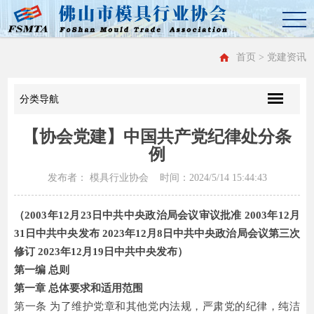
首页
> 党建资讯
分类导航
【协会党建】中国共产党纪律处分条
例
发布者： 模具行业协会 时间：2024/5/14 15:44:43
（
2003年12月23日中共中央政治局会议审议批准 2003年12月
31日中共中央发布 2023年12月8日中共中央政治局会议第三次
修订 2023年12月19日中共中央发布）
第一编
总则
第一章
总体要求和适用范围
第一条
为了维护党章和其他党内法规，严肃党的纪律，纯洁